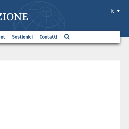
It
ZIONE
ent
Sostienici
Contatti