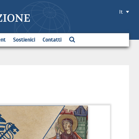
It
ZIONE
ent
Sostienici
Contatti