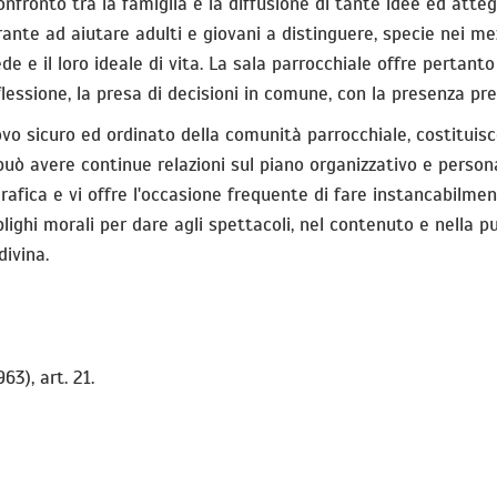
confronto tra la famiglia e la diffusione di tante idee ed att
ante ad aiutare adulti e giovani a distinguere, specie nei me
de e il loro ideale di vita. La sala parrocchiale offre pertant
iflessione, la presa di decisioni in comune, con la presenza pr
ovo sicuro ed ordinato della comunità parrocchiale, costituis
i può avere continue relazioni sul piano organizzativo e perso
grafica e vi offre l'occasione frequente di fare instancabilmen
obblighi morali per dare agli spettacoli, nel contenuto e nella 
divina.
63), art. 21.