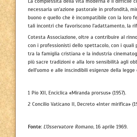
La complessità della vita moderna e il difficile 
necessaria un'azione pastorale in profondità, mir
buono e quello che è incompatibile con la loro fe
tali incontri che favoriscono l'adattamento, la r
Cotesta Associazione, oltre a contribuire al rinn
con i professionisti dello spettacolo, con i qual
tra la famiglia cristiana e la industria cinemato
più sacre tradizioni e alla loro sensibilità agli 
dell'uomo e alle inscindibili esigenze della legge 
1 Pio XII, Enciclica «Miranda prorsus» (1957).
2 Concilio Vaticano II, Decreto «Inter mirifica» (19
Fonte
:
L'Osservatore Romano
, 16 aprile 1969.