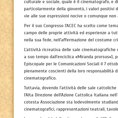
culturale e sociale, quale è il cinematografo, e 
particolarmente della gioventù, i valori positi
vie alle sue espressioni nocive o comunque non a
Per il suo Congresso l'ACEC ha scelto come tem
campo delle proprie attività ed esperienze a tu
nella sua fede, nell'affermazione del costume cris
L'attività ricreativa delle sale cinematografich
a suo tempo dall'enciclica «Miranda prorsus»1, p
Episcopale per le Comunicazioni Sociali il 7 otto
pienamente coscienti della loro responsabilità 
cinematografico.
Tuttavia, dovendo l'attività delle sale cattolic
l'Alta Direzione dell'Azione Cattolica Italiana ne
cotesta Associazione sta lodevolmente studiando l
cinematografici, rappresentazioni teatrali, tavol