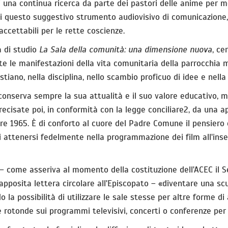
di una continua ricerca da parte dei pastori delle anime per me
vi di questo suggestivo strumento audiovisivo di comunicazio
ccettabili per le rette coscienze.
a di studio
La Sala della comunità: una dimensione nuova
, ce
tte le manifestazioni della vita comunitaria della parrocchi
tiano, nella disciplina, nello scambio proficuo di idee e nella
e conserva sempre la sua attualità e il suo valore educativo,
recisate poi, in conformità con la legge conciliare2, da una 
bre 1965. È di conforto al cuore del Padre Comune il pensiero c
di attenersi fedelmente nella programmazione dei film all'i
he – come asseriva al momento della costituzione dell'ACEC il
ll'apposita lettera circolare all'Episcopato – «diventare una sc
a possibilità di utilizzare le sale stesse per altre forme di 
e rotonde sui programmi televisivi, concerti o conferenze per 