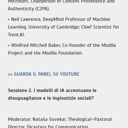
Microsoft, Chairperson of Content Provenance and
Authenticity (C2PA).
• Neil Lawrence, DeepMind Professor of Machine
Learning, University of Cambridge; Chief Scientist for
Trent.AI.
• Winifred Mitchell Baker, Co-founder of the Mozilla
Project and the Mozilla Foundation.
>> GUARDA IL PANEL SU YOUTUBE
Sessione 2. I modelli di IA accentuano le
disuguaglianze e le ingisutizie sociali?
Moderator: Nataša Govekar, Theological–Pastoral
Director, Dicastery for Communication