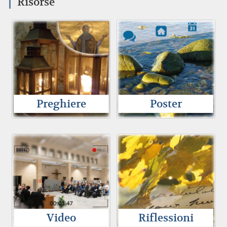
Risorse
Preghiere
Poster
Video
Riflessioni