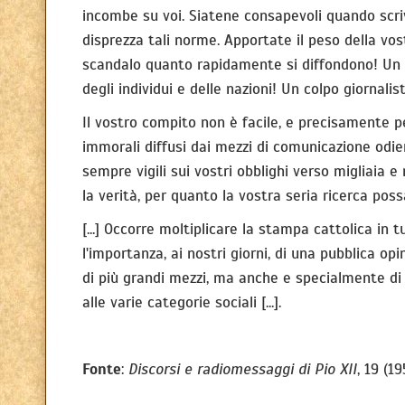
incombe su voi. Siatene consapevoli quando scriv
disprezza tali norme. Apportate il peso della vo
scandalo quanto rapidamente si diffondono! Un bi
degli individui e delle nazioni! Un colpo giornali
Il vostro compito non è facile, e precisamente per
immorali diffusi dai mezzi di comunicazione odier
sempre vigili sui vostri obblighi verso migliaia 
la verità, per quanto la vostra seria ricerca poss
[...] Occorre moltiplicare la stampa cattolica in
l'importanza, ai nostri giorni, di una pubblica op
di più grandi mezzi, ma anche e specialmente di c
alle varie categorie sociali [...].
Fonte
:
Discorsi e radiomessaggi di Pio XII
, 19 (19