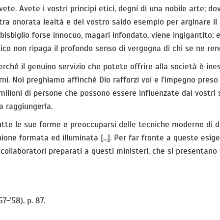
ete. Avete i vostri principi etici, degni di una nobile arte;
stra onorata lealtà e del vostro saldo esempio per arginare il
sbiglio forse innocuo, magari infondato, viene ingigantito; e
stico non ripaga il profondo senso di vergogna di chi se ne re
ché il genuino servizio che potete offrire alla società è inest
ni. Noi preghiamo affinché Dio rafforzi voi e l'impegno preso
e milioni di persone che possono essere influenzate dai vostri
a raggiungerla.
 tutte le sue forme e preoccuparsi delle tecniche moderne di d
inione formata ed illuminata [...]. Per far fronte a queste es
ollaboratori preparati a questi ministeri, che si presentano 
57-'58), p. 87.