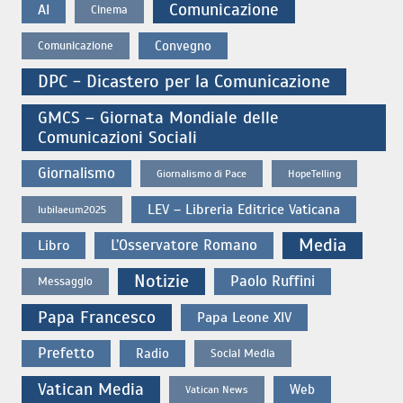
Comunicazione
AI
Cinema
Convegno
Comunicazione
DPC - Dicastero per la Comunicazione
GMCS – Giornata Mondiale delle
Comunicazioni Sociali
Giornalismo
Giornalismo di Pace
HopeTelling
LEV – Libreria Editrice Vaticana
Iubilaeum2025
Media
L’Osservatore Romano
Libro
Notizie
Paolo Ruffini
Messaggio
Papa Francesco
Papa Leone XIV
Prefetto
Radio
Social Media
Vatican Media
Web
Vatican News