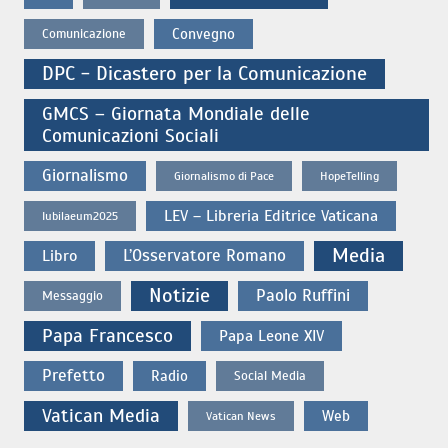
Convegno
Comunicazione
DPC - Dicastero per la Comunicazione
GMCS – Giornata Mondiale delle
Comunicazioni Sociali
Giornalismo
Giornalismo di Pace
HopeTelling
LEV – Libreria Editrice Vaticana
Iubilaeum2025
Media
L’Osservatore Romano
Libro
Notizie
Paolo Ruffini
Messaggio
Papa Francesco
Papa Leone XIV
Prefetto
Radio
Social Media
Vatican Media
Web
Vatican News