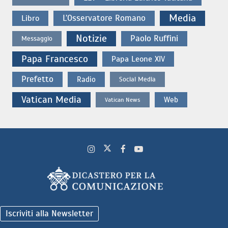
Media
L’Osservatore Romano
Libro
Notizie
Paolo Ruffini
Messaggio
Papa Francesco
Papa Leone XIV
Prefetto
Radio
Social Media
Vatican Media
Web
Vatican News
Iscriviti alla Newsletter