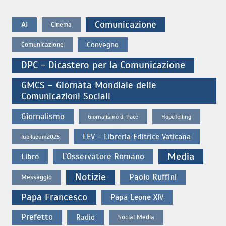
Comunicazione
AI
Cinema
Convegno
Comunicazione
DPC - Dicastero per la Comunicazione
GMCS – Giornata Mondiale delle
Comunicazioni Sociali
Giornalismo
Giornalismo di Pace
HopeTelling
LEV – Libreria Editrice Vaticana
Iubilaeum2025
Media
L’Osservatore Romano
Libro
Notizie
Paolo Ruffini
Messaggio
Papa Francesco
Papa Leone XIV
Prefetto
Radio
Social Media