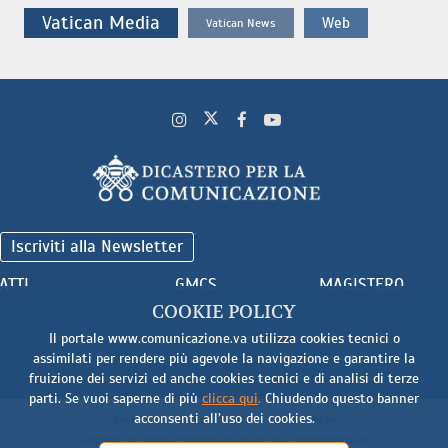
Vatican Media
Web
Vatican News
Iscriviti alla Newsletter
ATTI
GMCS
MAGISTERO
COOKIE POLICY
Il portale www.comunicazione.va utilizza cookies tecnici o
assimilati per rendere più agevole la navigazione e garantire la
fruizione dei servizi ed anche cookies tecnici e di analisi di terze
parti. Se vuoi saperne di più
clicca qui
.
Chiudendo questo banner
acconsenti all’uso dei cookies.
Cookie
-
Termini e Condizioni
-
Note Legali
Copyright © 2020-2026 Dicasterium pro Communicatione