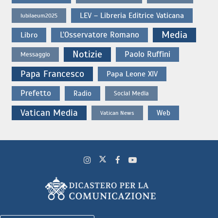
LEV – Libreria Editrice Vaticana
Iubilaeum2025
Media
L’Osservatore Romano
Libro
Notizie
Paolo Ruffini
Messaggio
Papa Francesco
Papa Leone XIV
Prefetto
Radio
Social Media
Vatican Media
Web
Vatican News