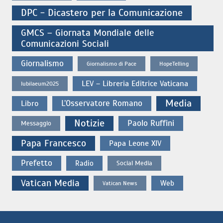
DPC - Dicastero per la Comunicazione
GMCS – Giornata Mondiale delle
Comunicazioni Sociali
Giornalismo
Giornalismo di Pace
HopeTelling
LEV – Libreria Editrice Vaticana
Iubilaeum2025
Media
L’Osservatore Romano
Libro
Notizie
Paolo Ruffini
Messaggio
Papa Francesco
Papa Leone XIV
Prefetto
Radio
Social Media
Vatican Media
Web
Vatican News