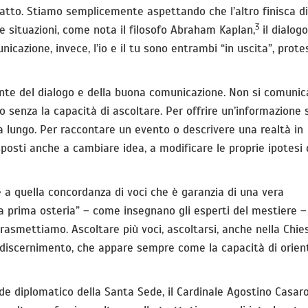
fatto. Stiamo semplicemente aspettando che l’altro finisca di
3
te situazioni, come nota il filosofo Abraham Kaplan,
il dialog
cazione, invece, l’io e il tu sono entrambi “in uscita”, protes
iente del dialogo e della buona comunicazione. Non si comunic
 senza la capacità di ascoltare. Per offrire un’informazione s
a lungo. Per raccontare un evento o descrivere una realtà in
posti anche a cambiare idea, a modificare le proprie ipotesi 
e a quella concordanza di voci che è garanzia di una vera
la prima osteria” – come insegnano gli esperti del mestiere –
trasmettiamo. Ascoltare più voci, ascoltarsi, anche nella Chies
del discernimento, che appare sempre come la capacità di orient
de diplomatico della Santa Sede, il Cardinale Agostino Casarol