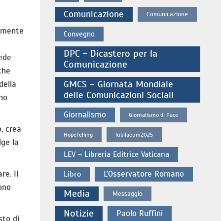
Comunicazione
Comunicazione
almente
Convegno
DPC - Dicastero per la
fede
Comunicazione
nche
della
GMCS – Giornata Mondiale
delle Comunicazioni Sociali
eno
Giornalismo
Giornalismo di Pace
o, crea
HopeTelling
Iubilaeum2025
lge la
LEV – Libreria Editrice Vaticana
re. Il
L’Osservatore Romano
Libro
cono
Media
Messaggio
Notizie
Paolo Ruffini
sto di