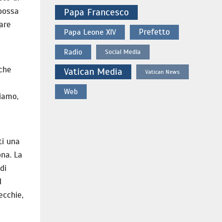
 possa
Papa Francesco
dare
Prefetto
Papa Leone XIV
Radio
Social Media
 che
Vatican Media
Vatican News
Web
iamo,
a
ti una
ona. La
di
d
ecchie,