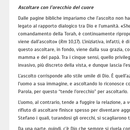
Ascoltare con l’orecchio del cuore
Dalle pagine bibliche impariamo che l’ascolto non ha
legato al rapporto dialogico tra Dio e l’umanità. «
She
comandamento della Torah, è continuamente ripropos
viene dall’ascolto» (
Rm
10,17). L’iniziativa, infatti, 
questo ascoltare, in fondo, viene dalla sua grazia, 
mamma e del papà. Tra i cinque sensi, quello privile
invasivo, più discreto della vista, e dunque lascia l’
L’ascolto corrisponde allo stile umile di Dio. È quell
l’uomo a sua immagine, e ascoltando lo riconosce com
Parola, per questo “tende l’orecchio” per ascoltarlo.
L’uomo, al contrario, tende a fuggire la relazione, a 
rifiuto di ascoltare finisce spesso per diventare agg
Stefano i quali, turandosi gli orecchi, si scagliarono 
Da una parte, quindi, c’è Dio che sempre si rivela co