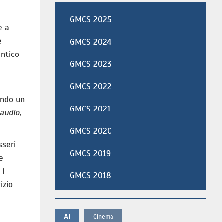
GMCS 2025
e a
e
GMCS 2024
entico
GMCS 2023
GMCS 2022
cendo un
GMCS 2021
 audio
,
GMCS 2020
sseri
GMCS 2019
e
 i
GMCS 2018
izio
AI
Cinema