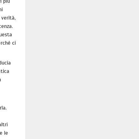
i più
ni
 verità,
cenza.
questa
rché ci
ducia
atica
n
la.
ltri
e le