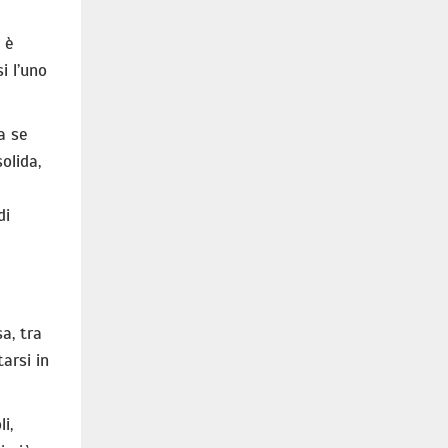
o è
i l’uno
a se
olida,
di
a, tra
arsi in
i,