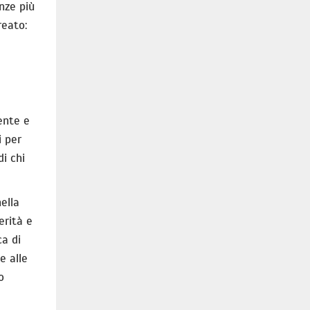
nze più
reato:
ente e
i per
i chi
ella
erità e
ca di
e alle
o