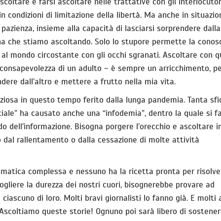
scoltare e farsi ascoltare nelle trattative con gli interlocutor
 in condizioni di limitazione della libertà. Ma anche in situazio
a pazienza, insieme alla capacità di lasciarsi sorprendere dalla
na che stiamo ascoltando. Solo lo stupore permette la conos
 al mondo circostante con gli occhi sgranati. Ascoltare con 
 consapevolezza di un adulto – è sempre un arricchimento, pe
ere dall’altro e mettere a frutto nella mia vita.
eziosa in questo tempo ferito dalla lunga pandemia. Tanta sfi
iale” ha causato anche una “infodemia”, dentro la quale si f
o dell’informazione. Bisogna porgere l’orecchio e ascoltare i
o dal rallentamento o dalla cessazione di molte attività
ematica complessa e nessuno ha la ricetta pronta per risolver
iogliere la durezza dei nostri cuori, bisognerebbe provare ad
iascuno di loro. Molti bravi giornalisti lo fanno già. E molti a
 Ascoltiamo queste storie! Ognuno poi sarà libero di sostener