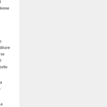
i
 donne
o
uditore
 se
l
tello
ta
o
La