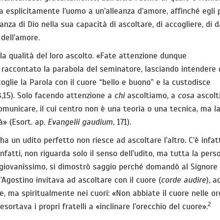
ama esplicitamente l’uomo a un’alleanza d’amore, affinché egli
za di Dio nella sua capacità di ascoltare, di accogliere, di 
e dell’amore.
 la qualità del loro ascolto. «Fate attenzione dunque
r raccontato la parabola del seminatore, lasciando intendere
oglie la Parola con il cuore “bello e buono” e la custodisce
,15). Solo facendo attenzione a
chi
ascoltiamo, a
cosa
ascolt
municare, il cui centro non è una teoria o una tecnica, ma l
à» (Esort. ap.
Evangelii gaudium
, 171).
a un udito perfetto non riesce ad ascoltare l’altro. C’è infat
 infatti, non riguarda solo il senso dell’udito, ma tutta la pers
ur giovanissimo, si dimostrò saggio perché domandò al Signore 
’Agostino invitava ad ascoltare con il cuore (
corde audire
), a
, ma spiritualmente nei cuori: «Non abbiate il cuore nelle or
2
sortava i propri fratelli a «inclinare l’orecchio del cuore».