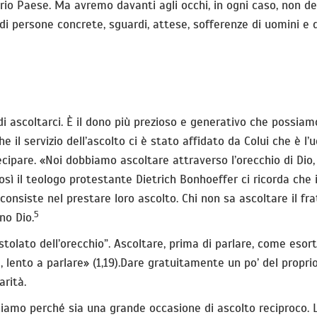
prio Paese. Ma avremo davanti agli occhi, in ogni caso, non de
e di persone concrete, sguardi, attese, sofferenze di uomini e
di ascoltarci. È il dono più prezioso e generativo che possiam
che il servizio dell’ascolto ci è stato affidato da Colui che è l’
ecipare. «Noi dobbiamo ascoltare attraverso l’orecchio di Dio,
sì il teologo protestante Dietrich Bonhoeffer ci ricorda che i
consiste nel prestare loro ascolto. Chi non sa ascoltare il fra
5
no Dio.
stolato dell’orecchio”. Ascoltare, prima di parlare, come esor
 lento a parlare» (1,19).Dare gratuitamente un po’ del propri
arità.
iamo perché sia una grande occasione di ascolto reciproco. 