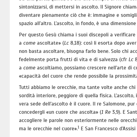
sintonizzarsi, di mettersi in ascolto. Il Signore chi
diventare pienamente ciò che è: immagine e somiglian
spazio all’altro. L’ascolto, in fondo, è una dimension
Per questo Gesù chiama i suoi discepoli a verificare
a
come
ascoltate» (
Lc
8,18): così li esorta dopo ave
non basta ascoltare, bisogna farlo bene. Solo chi acc
fedelmente porta frutti di vita e di salvezza (cfr
Lc
8
a
come
ascoltiamo, possiamo crescere nell’arte di co
«capacità del cuore che rende possibile la prossimit
Tutti abbiamo le orecchie, ma tante volte anche chi h
sordità interiore, peggiore di quella fisica. L’ascolto,
vera sede dell’ascolto è il cuore. Il re Salomone, p
concedergli «un cuore che ascolta» (
1 Re
3,9). E Sant
accogliere le parole non esteriormente nelle orecchie
1
ma le orecchie nel cuore».
E San Francesco d’Assisi e