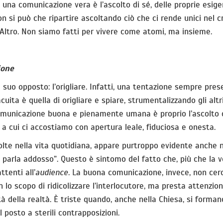
a una comunicazione vera è l’ascolto di sé, delle proprie esige
non si può che ripartire ascoltando ciò che ci rende unici nel c
n l’Altro. Non siamo fatti per vivere come atomi, ma insieme.
ione
l suo opposto: l’origliare. Infatti, una tentazione sempre pres
cuita è quella di origliare e spiare, strumentalizzando gli altr
 comunicazione buona e pienamente umana è proprio l’ascolto d
ro a cui ci accostiamo con apertura leale, fiduciosa e onesta.
te nella vita quotidiana, appare purtroppo evidente anche n
si parla addosso”. Questo è sintomo del fatto che, più che la v
ttenti all’
audience
. La buona comunicazione, invece, non cer
 lo scopo di ridicolizzare l’interlocutore, ma presta attenzion
ità della realtà. È triste quando, anche nella Chiesa, si forman
l posto a sterili contrapposizioni.