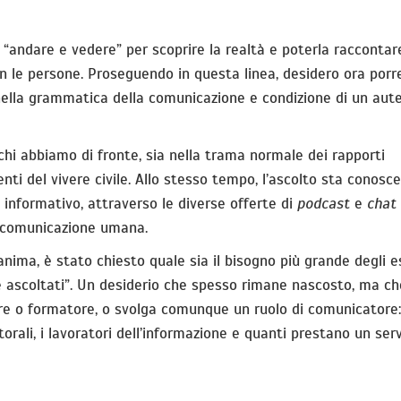
 “andare e vedere” per scoprire la realtà e poterla raccontar
con le persone. Proseguendo in questa linea, desidero ora porr
o nella grammatica della comunicazione e condizione di un aut
 chi abbiamo di fronte, sia nella trama normale dei rapporti
enti del vivere civile. Allo stesso tempo, l’ascolto sta conos
nformativo, attraverso le diverse offerte di
podcast
e
chat
la comunicazione umana.
’anima, è stato chiesto quale sia il bisogno più grande degli e
re ascoltati”. Un desiderio che spesso rimane nascosto, ma ch
re o formatore, o svolga comunque un ruolo di comunicatore:
storali, i lavoratori dell’informazione e quanti prestano un serv