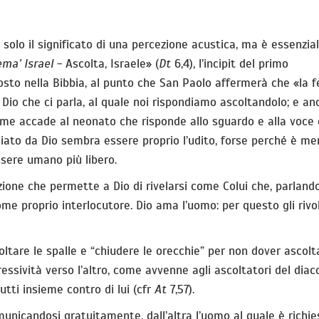
 solo il significato di una percezione acustica, ma è essenzi
ma’ Israel
- Ascolta, Israele» (
Dt
6,4), l’incipit del primo
to nella Bibbia, al punto che San Paolo affermerà che «la 
è di Dio che ci parla, al quale noi rispondiamo ascoltandolo; e a
come accade al neonato che risponde allo sguardo e alla voce 
giato da Dio sembra essere proprio l’udito, forse perché è m
essere umano più libero.
’azione che permette a Dio di rivelarsi come Colui che, parland
e proprio interlocutore. Dio ama l’uomo: per questo gli rivo
voltare le spalle e “chiudere le orecchie” per non dover ascolta
ressività verso l’altro, come avvenne agli ascoltatori del dia
tutti insieme contro di lui (cfr
At
7,57).
municandosi gratuitamente, dall’altra l’uomo al quale è richie