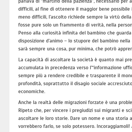
parlava di “martirio della pazienza”, necessario per a
difficili, al fine di ottenere il maggior bene possibile
meno difficili, l’ascolto richiede sempre la virtù dell
fosse pure solo un frammento di verità, nella perso
Penso alla curiosità infinita del bambino che guarda
disposizione d’animo – lo stupore del bambino nella
sarà sempre una cosa, pur minima, che potrò apprend
La capacità di ascoltare la società è quanto mai pr
accumulata in precedenza verso l’“informazione uffic
sempre più a rendere credibile e trasparente il mond
profondità, soprattutto il disagio sociale accresciut
economiche.
Anche la realtà delle migrazioni forzate è una probl
Ripeto che, per vincere i pregiudizi sui migranti e sc
ascoltare le loro storie. Dare un nome e una storia a c
vorrebbero farlo, se solo potessero. Incoraggiamoli!