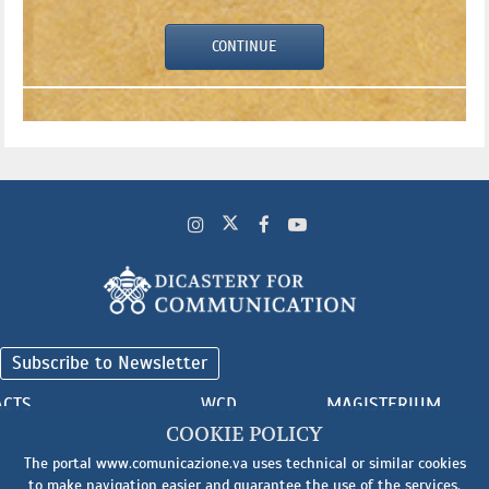
CONTINUE
Subscribe to Newsletter
ACTS
WCD
MAGISTERIUM
COOKIE POLICY
The portal www.comunicazione.va uses technical or similar cookies
to make navigation easier and guarantee the use of the services.